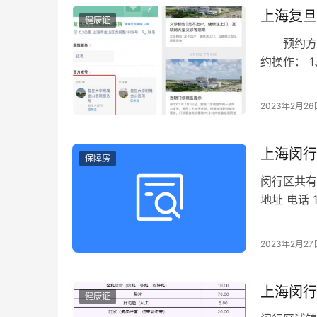
上海复旦
健康证
预约方式
约操作： 
选择“自助服
2023年2月26
上海闵行
保障房
闵行区共有
地址 电话 
34123…
2023年2月27
上海闵行
健康证