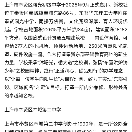
上海市奉贤区曙光初级中学于2025年9月正式启用。新校址
位于奉贤区奉城镇奉浦东路86号，东邻华东理工大学附属
奉贤曙光中学，南接万佛阁，文化底蕴深厚，育人环境优
越。学校占地面积22615平方米(约34亩)，建筑面积18182
平方米，以围廊式设计贯通五幢建筑楼——内设体育馆、可
容纳277人的小剧场、顶楼运动场地、250米智慧阳光跑
道，硬件设施一流。作为打造奉贤东部基础教育高地的新生
力量，学校秉承”沐曙光，循大道”之校训，弘扬”布置洪炉铸
少年”之校园精神，践行”正道润心，砺品知行”的办学理念，
以”让每一位学生向阳生长”为课程理念，致力于实现”东部引
领、区域闻名”之定位目标，打造一所内外兼修、形神兼备
的卓越知名校。
上海市奉贤区奉城第二中学
上海市奉贤区奉城第二中学创办于1990年，是一所公办全