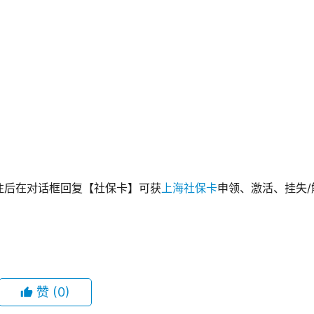
注后在对话框回复【社保卡】可获
上海社保卡
申领、激活、挂失/
赞
(0)