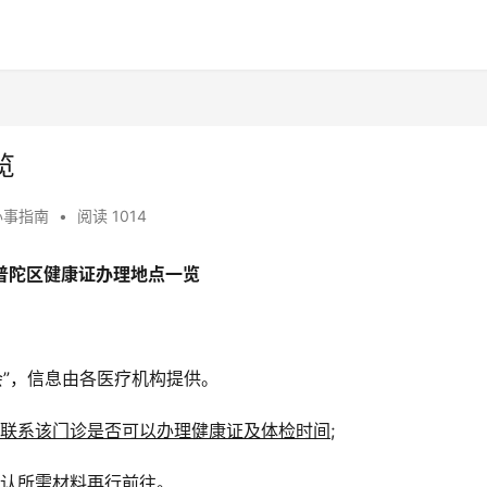
览
办事指南
•
阅读 1014
普陀区健康证办理地点一览
会”，信息由各医疗机构提供。
联系该门诊是否可以办理健康证及体检时间;
认所需材料再行前往。