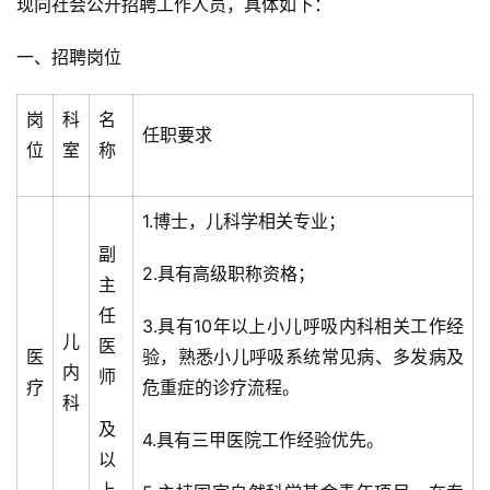
现向社会公开招聘工作人员，具体如下：
一、招聘岗位
岗
科
名
任职要求
位
室
称
1.博士，儿科学相关专业；
副
2.具有高级职称资格；
主
任
3.具有10年以上小儿呼吸内科相关工作经
儿
医
医
验，熟悉小儿呼吸系统常见病、多发病及
内
师
疗
危重症的诊疗流程。
科
及
4.具有三甲医院工作经验优先。
以