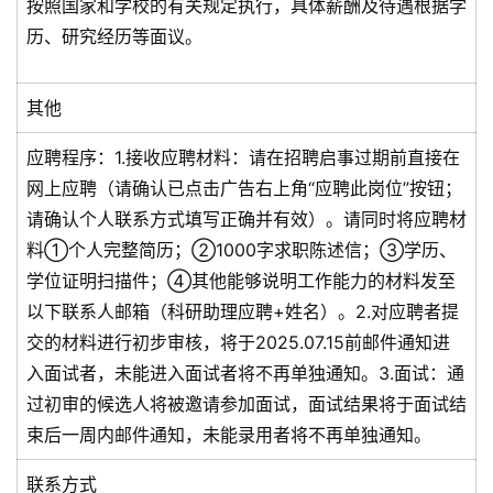
按照国家和学校的有关规定执行，具体薪酬及待遇根据学
历、研究经历等面议。
其他
应聘程序：1.接收应聘材料：请在招聘启事过期前直接在
网上应聘（请确认已点击广告右上角“应聘此岗位”按钮；
请确认个人联系方式填写正确并有效）。请同时将应聘材
料①个人完整简历；②1000字求职陈述信；③学历、
学位证明扫描件；④其他能够说明工作能力的材料发至
以下联系人邮箱（科研助理应聘+姓名）。2.对应聘者提
交的材料进行初步审核，将于2025.07.15前邮件通知进
入面试者，未能进入面试者将不再单独通知。3.面试：通
过初审的候选人将被邀请参加面试，面试结果将于面试结
束后一周内邮件通知，未能录用者将不再单独通知。
联系方式