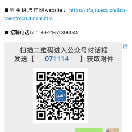
■科金招聘官网website：
https://itf.sjtu.edu.cn/lists-
talentrecruitment.html
■ 招聘电话Tel：86-21-52306045
附