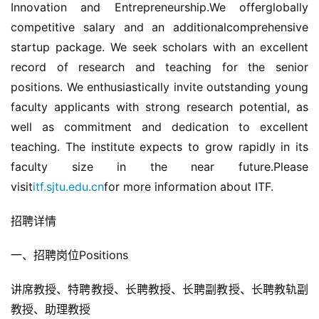
Innovation and Entrepreneurship.We offerglobally 
competitive salary and an additionalcomprehensive 
startup package. We seek scholars with an excellent 
record of research and teaching for the senior 
positions. We enthusiastically invite outstanding young 
faculty applicants with strong research potential, as 
well as commitment and dedication to excellent 
teaching. The institute expects to grow rapidly in its 
faculty size in the near future.Please 
visit
itf.sjtu.edu.cn
for more information about ITF.
招聘详情
一、招聘岗位Positions
讲席教授、特聘教授、长聘教授、长聘副教授、长聘教轨副
教授、助理教授