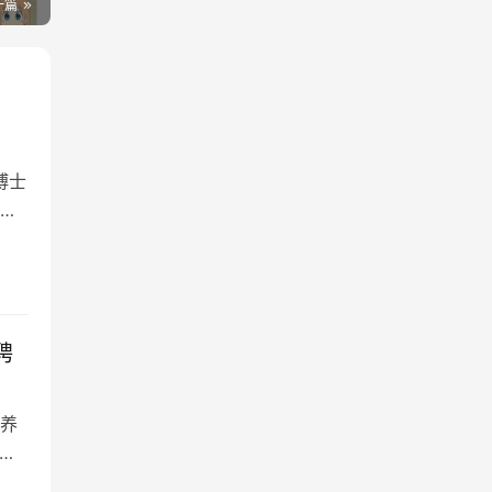
一篇
博士
级
聘
养
实
优