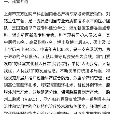
一、科室介绍
上海市东方医院产科由国内著名产科专家段涛教授领衔、刘
铭主任率领，是一支具备相当专业素质和技术水平的医护团
队，是国家级早产亚专科建设单位、浦东新区卫健委重点专
科、浦东新区新质专科专病。科室现有医护人员55名，其
中医师16名，高级职称7名，博士及博士后8人，硕士及以
上学历占比94.2%，中青年占比65%，是一支充满活力、勇
于进取的产科队伍。团队以坚守母婴安全为底线，将“用爱
发电”的科室文化融入日常诊疗实践，秉持“人无我有，人有
我优，人优我特”的发展理念，不断突破传统技术局限，积
极规范开展并推广包括早产综合防治、危重孕产妇管理、经
阴高位宫颈环扎术、腹腔镜宫颈环扎术、臀位外倒转术、腹
膜外剖宫产术、双胎延迟分娩、保留胎膜囊剖宫产术、一胎
剖二胎顺（VBAC）、孕产妇心理健康管理等一系列具有前
沿性和实用性的产科特色诊疗技术和特色服务，强劲推动了
学科临床服务能力和诊疗水平的提升，已逐步发展为区域内