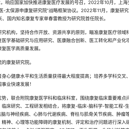
，响应国家加快推进康复医疗发展的号召，2022年10月，上海
-太保源申康复研究院”战略框架协议。2022年11月，康复研
会长、国内知名康复专家单春雷教授为研究院首任院长。
研究机构，坚持合作开放、资源共享的原则，瞄准康复医疗领域
复医学基础研究与应用研究、医康融合创新、医工转化和产业化
康复医学高质量发展。
流的康复研究院。
者身心健康水平和生活质量获得最大程度提高；培养多学科交叉
国事业快速发展！
优势，联合附院康复医学科和临床科室，围绕康复临床重要难点
临床研究、工程研发相结合，将康复-临床-脑科学-智能工程-
焦脑与神经疾病、心肺与代谢疾病、脊柱与肌骨关节疾病、肿瘤
、精神、心理等功能障碍的康复机制、评定和治疗问题进行深入