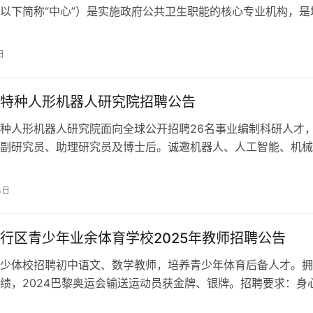
以下简称“中心”）是实施政府公共卫生职能的核心专业机构，是
安全体系的主要…
日
特种人形机器人研究院招聘公告
种人形机器人研究院面向全球公开招聘26名事业编制科研人才
副研究员、助理研究员及博士后。诚邀机器人、人工智能、机械
博士人才加入，共同引领学术前沿，赋能国之重器。截止日期：
2月31日。
3日
行区青少年业余体育学校2025年教师招聘公告
少体校招聘初中语文、数学教师，培养青少年体育后备人才。拥
绩，2024巴黎奥运会输送运动员获金牌、银牌。招聘要求：身
以上学历，中学教师资格证，具备班主任工作能力，普通话达标