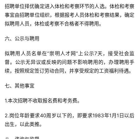
招
聘单位择优确定进入体检和考察环节的人选。体检和考察
事宜由
招
聘单位组织，根据报考人员体检和考察结果，确定
拟聘用人员，体检或考察不合格者不得聘用。
六、公示与聘用
拟
聘
用人员名单在“崇明人才网”上公示7天，接受社会监
督。公示无异议或反映的问题不影响
聘
用的，办理
聘
用手
续，按照规定签订劳动合同，并享受规定的工资福利待遇。
七、其他事宜
1.本次
招
聘不收取报名费和考务费。
2.岗位年龄要求40周岁以下的，即要求1983年1月1日以后
出生，以此类推。