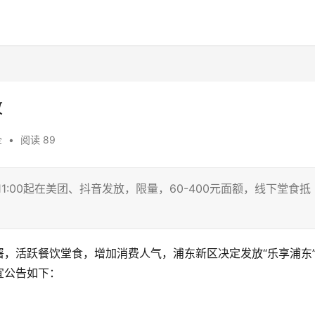
放
企
•
阅读 89
1:00起在美团、抖音发放，限量，60-400元面额，线下堂食抵
，活跃餐饮堂食，增加消费人气，浦东新区决定发放“乐享浦东
宜公告如下：