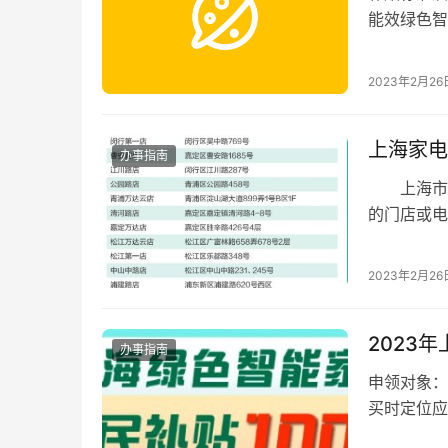
能效绿色智
款额（剔除
2023年2月26
上海家电
办事指南
上海市促
的门店或电
10%享受
2023年2月26
2023
办事指南
申领对象：
买时定位应
级能效家电