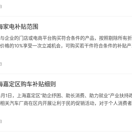
日
上海家电补贴范围
与企业的门店或电商平台购买符合条件的产品，按照剔除所有折
价格的10%享受一次立减机会，可购买若干件符合条件的补贴产
超过1000元。。 补贴范围： 符…
日
上海嘉定区购车补贴细则
6月1日，上海嘉定区“助企纾困、助长消费、助力就业”产业扶持
相关汽车厂商在区内开展让利于民的促销活动，对于个人消费者
车和燃油车，并在上海市内上…
日