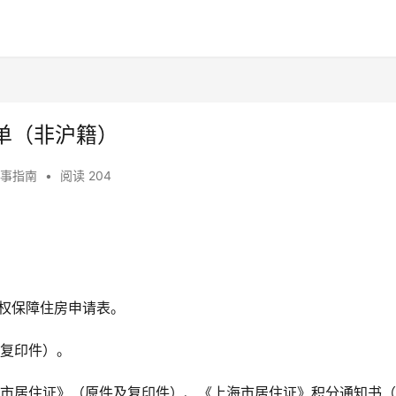
单（非沪籍）
事指南
•
阅读 204
：
权保障住房申请表。
及复印件）。
海市居住证》（原件及复印件）、《上海市居住证》积分通知书