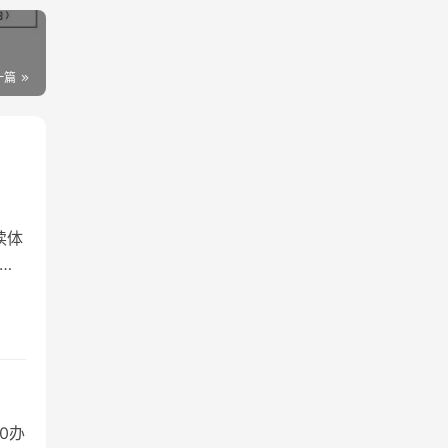
一篇
读体
；
0办