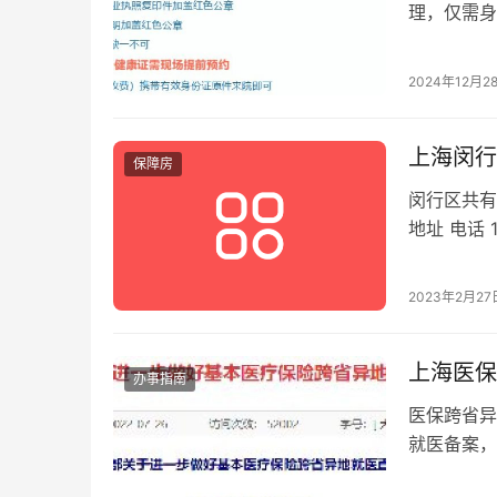
理，仅需身份
2024年12月2
上海闵行
保障房
闵行区共有
地址 电话 
34123…
2023年2月27
上海医保
办事指南
医保跨省异
就医备案，