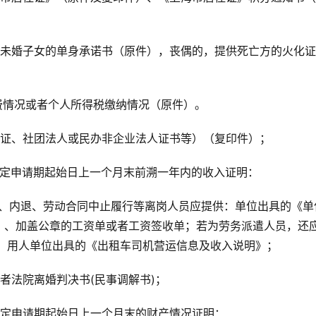
，未婚子女的单身承诺书（原件），丧偶的，提供死亡方的火化证
费情况或者个人所得税缴纳情况（原件）。
记证、社团法人或民办非企业法人证书等）（复印件）；
规定申请期起始日上一个月末前溯一年内的收入证明：
假、内退、劳动合同中止履行等离岗人员应提供：单位出具的《单
）、加盖公章的工资单或者工资签收单；若为劳务派遣人员，还
供：用人单位出具的《出租车司机营运信息及收入说明》；
者法院离婚判决书(民事调解书)；
规定申请期起始日上一个月末的财产情况证明：