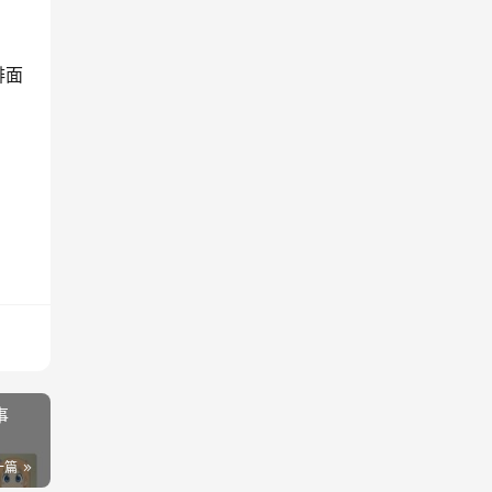
排面
事
一篇