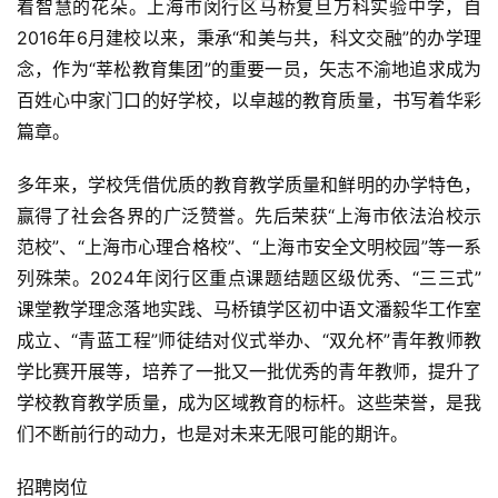
着智慧的花朵。上海市闵行区马桥复旦万科实验中学，自
2016年6月建校以来，秉承“和美与共，科文交融”的办学理
念，作为“莘松教育集团”的重要一员，矢志不渝地追求成为
百姓心中家门口的好学校，以卓越的教育质量，书写着华彩
篇章。
多年来，学校凭借优质的教育教学质量和鲜明的办学特色，
赢得了社会各界的广泛赞誉。先后荣获“上海市依法治校示
范校”、“上海市心理合格校”、“上海市安全文明校园”等一系
列殊荣。2024年闵行区重点课题结题区级优秀、“三三式”
课堂教学理念落地实践、马桥镇学区初中语文潘毅华工作室
成立、“青蓝工程”师徒结对仪式举办、“双允杯”青年教师教
学比赛开展等，培养了一批又一批优秀的青年教师，提升了
学校教育教学质量，成为区域教育的标杆。这些荣誉，是我
们不断前行的动力，也是对未来无限可能的期许。
招聘岗位