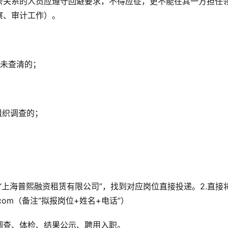
亲关系的人员应遵守回避要求，不得应征，更不能在其一方担任
察、审计工作）。
尚未查清的；
组织调查的；
索“上海普熙融资租赁有限公司”，找到对应岗位直接投递。2.直接
lk.com（备注“拟报岗位+姓名+电话”）
调查、体检、结果公示、聘用入职。