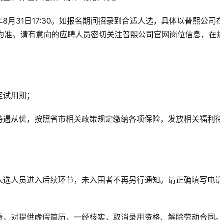
24年8月31日17:30。如报名期间招录到合适人选，具体以普熙公司
布的公示信息为准。请有意向的应聘人员密切关注普熙公司官网岗位信息，在
定试用期；
待遇从优，按照省市相关政策规定缴纳各项保险，发放相关福利
入选人员进入后续环节，未入围者不再另行通知。请正确填写电
责，对提供虚假简历，一经核实，取消录用资格、解除劳动合同