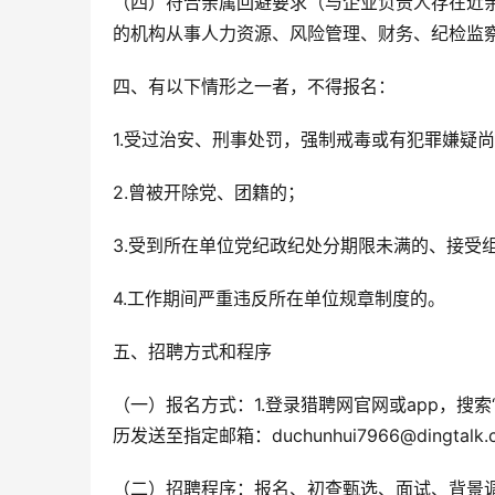
（四）符合亲属回避要求（与企业负责人存在近
的机构从事人力资源、风险管理、财务、纪检监
四、有以下情形之一者，不得报名：
1.受过治安、刑事处罚，强制戒毒或有犯罪嫌疑
2.曾被开除党、团籍的；
3.受到所在单位党纪政纪处分期限未满的、接受
4.工作期间严重违反所在单位规章制度的。
五、招聘方式和程序
（一）报名方式：1.登录猎聘网官网或app，搜
历发送至指定邮箱：duchunhui7966@dingta
（二）招聘程序：报名、初查甄选、面试、背景