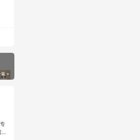
一篇
专
者请