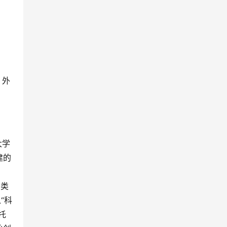
、外
大学
建的
，
门类
“科
托