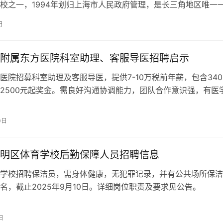
校之一，1994年划归上海市人民政府管理，是长三角地区唯一
贸领域的高校，已跻身上海市…
日
附属东方医院科室助理、客服导医招聘启示
医院招募科室助理及客服导医，提供7-10万税前年薪，包含340
2500元起奖金。需良好沟通协调能力，团队合作意识强，有医
格证优先。工作内容包含预约服务、文书整理、病历协助等。有
海市东方医院官网人才招聘专区。
0日
明区体育学校后勤保障人员招聘信息
学校招聘保洁员，需身体健康，无犯罪记录，并有公共场所保洁
名，截止2025年9月10日。详细岗位职责及要求见公告。
日