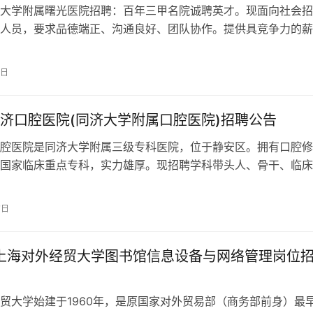
大学附属曙光医院招聘：百年三甲名院诚聘英才。现面向社会招
人员，要求品德端正、沟通良好、团队协作。提供具竞争力的薪
，欢迎有志之士加入。
7日
济口腔医院(同济大学附属口腔医院)招聘公告
腔医院是同济大学附属三级专科医院，位于静安区。拥有口腔修
国家临床重点专科，实力雄厚。现招聘学科带头人、骨干、临床
工，欢迎投递简历至kouqiang399@126.com。截止日期11月
7日
年上海对外经贸大学图书馆信息设备与网络管理岗位
贸大学始建于1960年，是原国家对外贸易部（商务部前身）最