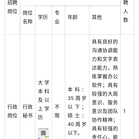
招聘
聘
岗位
人
岗位
专
学历
年龄
其他
数
名称
业
具有良好的
沟通协调能
力和文字表
达能力，熟
练掌握办公
大学
软件；具有
本科：
本科
较强的大局
35周岁
及以
意识、服务
行政
行政
不
以下；
上学
意识及团队
1
岗位
秘书
限
硕士：
历
协作精神；
40周岁
具有较强的
以下。
责任心，能