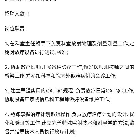
招聘人数: 1
岗位职责:
1､在科室主任领导下负责科室放射物理及剂量测量工作,定
期对放疗设备进行测试､校准;
2､协助放疗医师开展各种诊疗工作,做好医师和技师之间的
桥梁工作,并参加科室和院内外疑难病例的会诊工作;
3､建立严谨实用的QA､QC规程､负责放疗日常QA､QC工作,
协助设备厂家或信息科工程师做好设备维护工作;
4､熟练掌握治疗计划系统操作,负责放疗治疗计划的设计､优
化和验证等工作,建立完善特殊照射技术和剂量学的方法,监
督并指导技术人员执行放疗计划;