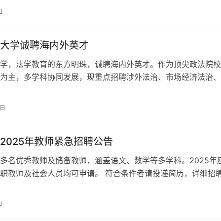
日
大学诚聘海内外英才
学，法学教育的东方明珠，诚聘海内外英才。作为顶尖政法院校
为主，多学科协同发展，现重点招聘涉外法治、市场经济法治、
等领域人才。提供高层次人才、青年教师及师资博士后岗位，配
”计划与全面政策保障，共创辉煌。
8日
2025年教师紧急招聘公告
多名优秀教师及储备教师，涵盖语文、数学等多学科。2025年
社会人员均可申请。 符合条件者请投递简历，详细招聘要
见公告。
日