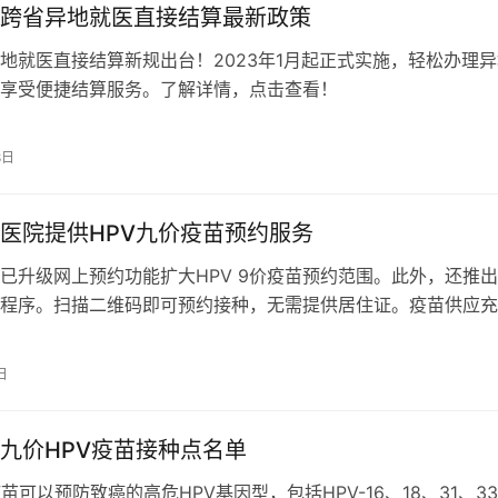
跨省异地就医直接结算最新政策
地就医直接结算新规出台！2023年1月起正式实施，轻松办理异
享受便捷结算服务。了解详情，点击查看！
8日
医院提供HPV九价疫苗预约服务
已升级网上预约功能扩大HPV 9价疫苗预约范围。此外，还推
程序。扫描二维码即可预约接种，无需提供居住证。疫苗供应充
有序安排，保障医疗质量。详情请咨询021-64678970。推荐方
童医学中心hpv疫苗预约方式。
日
九价HPV疫苗接种点名单
苗可以预防致癌的高危HPV基因型，包括HPV-16、18、31、3