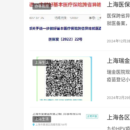
上海医保
办事指南
医保跨省异
就医备案，
2024年12月2
上海瑞金
上海生活
瑞金医院现
疫苗登记小
足，医院会
式：上海儿
2024年2月29
上海各区
上海生活
九价HPV疫