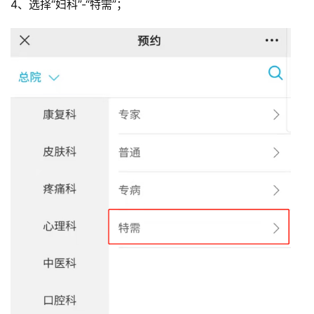
4、选择“妇科”-“特需”；